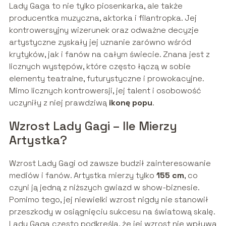
Lady Gaga to nie tylko piosenkarka, ale także
producentka muzyczna, aktorka i filantropka. Jej
kontrowersyjny wizerunek oraz odważne decyzje
artystyczne zyskały jej uznanie zarówno wśród
krytyków, jak i fanów na całym świecie. Znana jest z
licznych występów, które często łączą w sobie
elementy teatralne, futurystyczne i prowokacyjne.
Mimo licznych kontrowersji, jej talent i osobowość
uczyniły z niej prawdziwą
ikonę popu
.
Wzrost Lady Gagi – Ile Mierzy
Artystka?
Wzrost Lady Gagi od zawsze budził zainteresowanie
mediów i fanów. Artystka mierzy tylko
155 cm
, co
czyni ją jedną z niższych gwiazd w show-biznesie.
Pomimo tego, jej niewielki wzrost nigdy nie stanowił
przeszkody w osiągnięciu sukcesu na światową skalę.
Lady Gaga często podkreśla, że jej wzrost nie wpływa