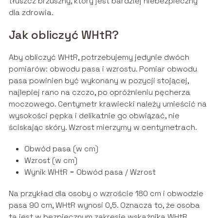
tłuszcz brzuszny, który jest bardziej niebezpieczny
dla zdrowia.
Jak obliczyć WHtR?
Aby obliczyć WHtR, potrzebujemy jedynie dwóch
pomiarów: obwodu pasa i wzrostu. Pomiar obwodu
pasa powinien być wykonany w pozycji stojącej,
najlepiej rano na czczo, po opróżnieniu pęcherza
moczowego. Centymetr krawiecki należy umieścić na
wysokości pępka i delikatnie go obwiązać, nie
ściskając skóry. Wzrost mierzymy w centymetrach.
Obwód pasa (w cm)
Wzrost (w cm)
Wynik WHtR = Obwód pasa / Wzrost
Na przykład dla osoby o wzroście 180 cm i obwodzie
pasa 90 cm, WHtR wynosi 0,5. Oznacza to, że osoba
ta jest w bezpiecznym zakresie wskaźnika WHtR.