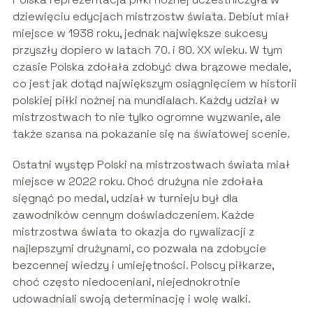
dziewięciu edycjach mistrzostw świata. Debiut miał
miejsce w 1938 roku, jednak największe sukcesy
przyszły dopiero w latach 70. i 80. XX wieku. W tym
czasie Polska zdołała zdobyć dwa brązowe medale,
co jest jak dotąd największym osiągnięciem w historii
polskiej piłki nożnej na mundialach. Każdy udział w
mistrzostwach to nie tylko ogromne wyzwanie, ale
także szansa na pokazanie się na światowej scenie.
Ostatni występ Polski na mistrzostwach świata miał
miejsce w 2022 roku. Choć drużyna nie zdołała
sięgnąć po medal, udział w turnieju był dla
zawodników cennym doświadczeniem. Każde
mistrzostwa świata to okazja do rywalizacji z
najlepszymi drużynami, co pozwala na zdobycie
bezcennej wiedzy i umiejętności. Polscy piłkarze,
choć często niedoceniani, niejednokrotnie
udowadniali swoją determinację i wolę walki.