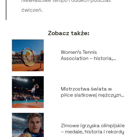
niewłaściwe tempo i oddech podczas
ćwiczeń.
Zobacz także:
Women’s Tennis
Association – historia,
zasady, najważniejsze
turnieje
Mistrzostwa świata w
piłce siatkowej mężczyzn
– historia, zasady
Zimowe igrzyska olimpijskie
– medale, historia i rekordy