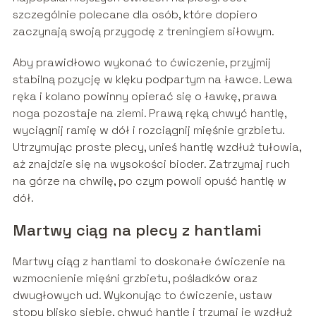
szczególnie polecane dla osób, które dopiero
zaczynają swoją przygodę z treningiem siłowym.
Aby prawidłowo wykonać to ćwiczenie, przyjmij
stabilną pozycję w klęku podpartym na ławce. Lewa
ręka i kolano powinny opierać się o ławkę, prawa
noga pozostaje na ziemi. Prawą ręką chwyć hantlę,
wyciągnij ramię w dół i rozciągnij mięśnie grzbietu.
Utrzymując proste plecy, unieś hantlę wzdłuż tułowia,
aż znajdzie się na wysokości bioder. Zatrzymaj ruch
na górze na chwilę, po czym powoli opuść hantlę w
dół.
Martwy ciąg na plecy z hantlami
Martwy ciąg z hantlami to doskonałe ćwiczenie na
wzmocnienie mięśni grzbietu, pośladków oraz
dwugłowych ud. Wykonując to ćwiczenie, ustaw
stopy blisko siebie, chwyć hantle i trzymaj je wzdłuż